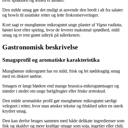
hvor sprødhed og lethed er ønsket.
Den milde smag gør det muligt at anvende den bredt i alt fra salater
og bowls til asiatiske retter og lette frokostserveringer.
Kort sagt er mungbønne mikrogrønt unge planter af
Vigna radiata
,
høstet kort efter spiring, hvor de leverer maksimal sprødhed, mild
smag og et rent grønt udtryk på tallerkenen.
Gastronomisk beskrivelse
Smagsprofil og aromatiske karakteristika
Mungbønne mikrogrønt har en mild, frisk og let nøddeagtig smag
med en diskret sødme.
Smagen er langt blødere end mange brassica-mikrogrøntsager og
minder i stedet om unge bælgfrugter eller friske ærteskud.
Den milde aromatiske profil gør mungbønne mikrogrønt særligt
velegnet i retter, hvor man ønsker tekstur og friskhed uden en stærk
krydret smag.
Den kan derfor bruges sammen med både delikate ingredienser som
fisk og skaldyr og mere kraftige smage som soja, ingefær eller chili.