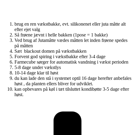
brug en ren vækstbakke, evt. silikonenet eller juta måtte alt
efter ejet valg
Så frøene jævnt i helle bakken (1pose = 1 bakke)
Ved brug af Jutamåtte vædes måtten let inden frøene spedes
på måtten
Sæt blackout domen på vækstbakken
Forvent god spiring i vækstbakke efter 3-4 dage
Farmecube sørger for automatisk vandning i vækst perioden
5-8 dage under vækstlys
10-14 dage klar til høst
du kan lade den stå i systemet optil 16 dage herefter anbefales
høst , da planten ellers bliver for udviklet.
kan opbevares på køl i tæt tilsluttet kondibøtte 3-5 dage efter
høst.