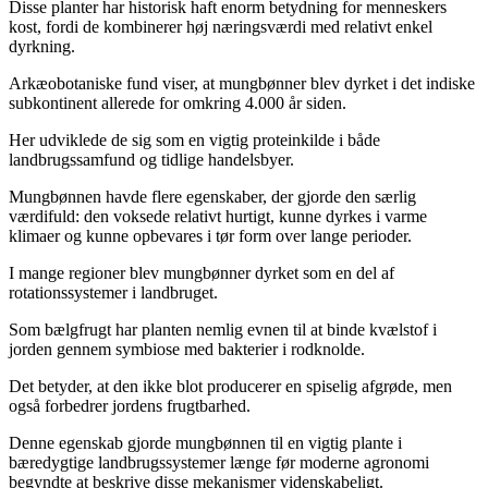
Disse planter har historisk haft enorm betydning for menneskers
kost, fordi de kombinerer høj næringsværdi med relativt enkel
dyrkning.
Arkæobotaniske fund viser, at mungbønner blev dyrket i det indiske
subkontinent allerede for omkring 4.000 år siden.
Her udviklede de sig som en vigtig proteinkilde i både
landbrugssamfund og tidlige handelsbyer.
Mungbønnen havde flere egenskaber, der gjorde den særlig
værdifuld: den voksede relativt hurtigt, kunne dyrkes i varme
klimaer og kunne opbevares i tør form over lange perioder.
I mange regioner blev mungbønner dyrket som en del af
rotationssystemer i landbruget.
Som bælgfrugt har planten nemlig evnen til at binde kvælstof i
jorden gennem symbiose med bakterier i rodknolde.
Det betyder, at den ikke blot producerer en spiselig afgrøde, men
også forbedrer jordens frugtbarhed.
Denne egenskab gjorde mungbønnen til en vigtig plante i
bæredygtige landbrugssystemer længe før moderne agronomi
begyndte at beskrive disse mekanismer videnskabeligt.