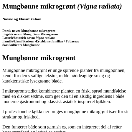
Mungbønne mikrogrønt
(Vigna radiata)
Navne og klassifikation
Dansk navn:
Mungbønne mikrogrønt
Engelsk navn:
Mung Bean Microgreens
Latinsk/botanisk navn:
Vigna radiata
Familie/klassifikation:
Ærteblomstfamilien / Fabaceae
Sort/kultivar:
Mungbønne
Mungbønne mikrogrønt
Mungbønne mikrogrønt er unge spirende planter fra mungbønnen,
kendt for deres saftige tekstur, milde nøddeagtige smag og
karakteristiske lysegrønne blade.
I mikrogrøntstadiet kombinerer planten en frisk, sprød mundfølelse
med en diskret sødme, som gør den til en alsidig ingrediens i både
moderne gastronomi og klassisk asiatisk inspireret køkken.
I professionelle køkkener bruges mungbønne mikrogrønt især for sin
struktur og friskhed.
Den fungerer både som garnish og som en integreret del af retter,