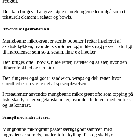
struktur.
Den kan bruges til at give højde i anretningen eller indgå som et
teksturelt element i salater og bowls.
Anvendelse i gastronomien
Mungbønne mikrogrønt er særlig populær i retter inspireret af
asiatisk køkken, hvor dens sprødhed og milde smag passer naturligt
til ingredienser som soja, sesam, lime og ingefær.
Den bruges ofte i bowls, nudelretter, risretter og salater, hvor den
tilfører friskhed og struktur.
Den fungerer også godt i sandwich, wraps og deli-retter, hvor
sprødhed er en vigtig del af spiseoplevelsen.
I restauranter anvendes mungbønne mikrogrønt ofte som topping på
fisk, skaldyr eller vegetariske retter, hvor den bidrager med en frisk
og let kontrast.
Samspil med andre råvarer
Mungbønne mikrogrønt passer særligt godt sammen med
ingredienser som ris, nudler, tofu, kylling, fisk og skaldyr.