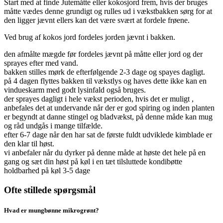
Start med at finde Jutemåtte eller kokosjord frem, hvis der bruges
måtte vædes denne grundigt og rulles ud i vækstbakken sørg for at
den ligger jævnt ellers kan det være svært at fordele frøene.
Ved brug af kokos jord fordeles jorden jævnt i bakken.
den afmålte mægde før fordeles jævnt på måtte eller jord og der
sprayes efter med vand.
bakken stilles mørk de efterfølgende 2-3 dage og spayes dagligt.
på 4 dagen flyttes bakken til vækstlys og haves dette ikke kan en
vindueskarm med godt lysinfald også bruges.
der sprayes dagligt i hele vækst perioden, hvis det er muligt ,
anbefales det at undervande når der er god spiring og inden planten
er begyndt at danne stingel og bladvækst, på denne måde kan mug
og råd undgås i mange tilfælde.
efter 6-7 dage når den har sat de første fuldt udviklede kimblade er
den klar til høst.
vi anbefaler når du dyrker på denne måde at høste det hele på en
gang og sæt din høst på køl i en tæt tilsluttede kondibøtte
holdbarhed på køl 3-5 dage
Ofte stillede spørgsmål
Hvad er mungbønne mikrogrønt?