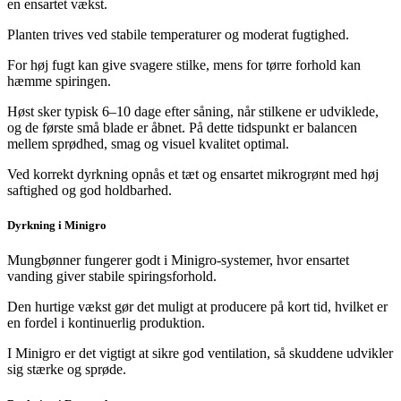
en ensartet vækst.
Planten trives ved stabile temperaturer og moderat fugtighed.
For høj fugt kan give svagere stilke, mens for tørre forhold kan
hæmme spiringen.
Høst sker typisk 6–10 dage efter såning, når stilkene er udviklede,
og de første små blade er åbnet. På dette tidspunkt er balancen
mellem sprødhed, smag og visuel kvalitet optimal.
Ved korrekt dyrkning opnås et tæt og ensartet mikrogrønt med høj
saftighed og god holdbarhed.
Dyrkning i Minigro
Mungbønner fungerer godt i Minigro-systemer, hvor ensartet
vanding giver stabile spiringsforhold.
Den hurtige vækst gør det muligt at producere på kort tid, hvilket er
en fordel i kontinuerlig produktion.
I Minigro er det vigtigt at sikre god ventilation, så skuddene udvikler
sig stærke og sprøde.