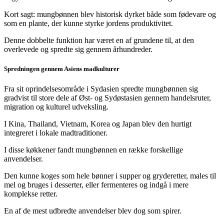
Kort sagt: mungbønnen blev historisk dyrket både som fødevare og
som en plante, der kunne styrke jordens produktivitet.
Denne dobbelte funktion har været en af grundene til, at den
overlevede og spredte sig gennem århundreder.
Spredningen gennem Asiens madkulturer
Fra sit oprindelsesområde i Sydasien spredte mungbønnen sig
gradvist til store dele af Øst- og Sydøstasien gennem handelsruter,
migration og kulturel udveksling.
I Kina, Thailand, Vietnam, Korea og Japan blev den hurtigt
integreret i lokale madtraditioner.
I disse køkkener fandt mungbønnen en række forskellige
anvendelser.
Den kunne koges som hele bønner i supper og gryderetter, males til
mel og bruges i desserter, eller fermenteres og indgå i mere
komplekse retter.
En af de mest udbredte anvendelser blev dog som spirer.