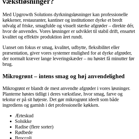
vækstløsninger?
Med Upgrowth Solutions dyrkningsløsninger kan professionelle
køkkener, restauranter, kantiner og institutioner dyrke et bredt
udvalg af friske, smagfulde og visuelt stærke afgrøder – direkte dér,
hvor de anvendes. Vores løsninger er udviklet til stabil drift, ensartet
kvalitet og effektiv produktion året rundt.
Uanset om fokus er smag, kvalitet, udbytte, fleksibilitet eller
præsentation, giver vores systemer mulighed for at dyrke afgrøder,
der normalt kræver lange leveringskæder – nu høstet få minutter før
brug.
Mikrogrønt – intens smag og høj anvendelighed
Mikrogrønt er blandt de mest anvendte afgrøder i vores løsninger.
Planterne høstes tidligt i deres vækstfase, hvor smag, farve og
tekstur er på sit højeste. Det gør mikrogrønt ideelt som både
ingrediens og garnish i det professionelle køkken.
Ærteskud
Solsikke
Radise (flere sorter)
Rødbede
Broccoli