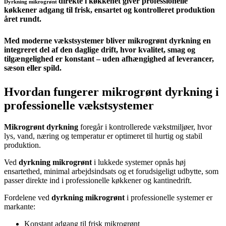
direkte i køkkenet giver professionelle
Dyrkning mikrogrønt
køkkener adgang til frisk, ensartet og kontrolleret produktion
året rundt.
Med moderne vækstsystemer bliver
mikrogrønt dyrkning
en
integreret del af den daglige drift, hvor kvalitet, smag og
tilgængelighed er konstant – uden afhængighed af leverancer,
sæson eller spild.
Hvordan fungerer mikrogrønt dyrkning i
professionelle vækstsystemer
Mikrogrønt dyrkning
foregår i kontrollerede vækstmiljøer, hvor
lys, vand, næring og temperatur er optimeret til hurtig og stabil
produktion.
Ved
dyrkning mikrogrønt
i lukkede systemer opnås høj
ensartethed, minimal arbejdsindsats og et forudsigeligt udbytte, som
passer direkte ind i professionelle køkkener og kantinedrift.
Fordelene ved
dyrkning mikrogrønt
i professionelle systemer er
markante:
Konstant adgang til frisk mikrogrønt