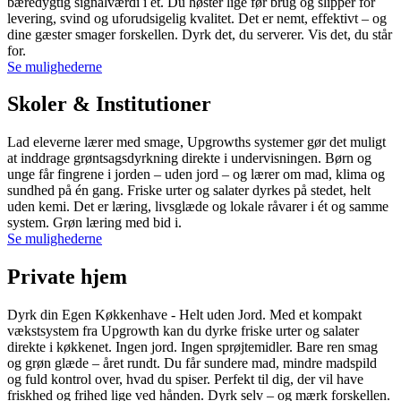
bæredygtig signalværdi i ét. Du høster lige før brug og slipper for
levering, svind og uforudsigelig kvalitet. Det er nemt, effektivt – og
dine gæster smager forskellen. Dyrk det, du serverer. Vis det, du står
for.
Se mulighederne
Skoler & Institutioner
Lad eleverne lærer med smage, Upgrowths systemer gør det muligt
at inddrage grøntsagsdyrkning direkte i undervisningen. Børn og
unge får fingrene i jorden – uden jord – og lærer om mad, klima og
sundhed på én gang. Friske urter og salater dyrkes på stedet, helt
uden kemi. Det er læring, livsglæde og lokale råvarer i ét og samme
system. Grøn læring med bid i.
Se mulighederne
Private hjem
Dyrk din Egen Køkkenhave - Helt uden Jord. Med et kompakt
vækstsystem fra Upgrowth kan du dyrke friske urter og salater
direkte i køkkenet. Ingen jord. Ingen sprøjtemidler. Bare ren smag
og grøn glæde – året rundt. Du får sundere mad, mindre madspild
og fuld kontrol over, hvad du spiser. Perfekt til dig, der vil have
friskhed og frihed lige ved hånden. Dyrk selv – og mærk forskellen.