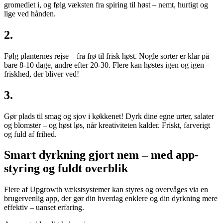
gromediet i, og følg væksten fra spiring til høst – nemt, hurtigt og
lige ved hånden.
2.
Følg planternes rejse – fra frø til frisk høst. Nogle sorter er klar på
bare 8-10 dage, andre efter 20-30. Flere kan høstes igen og igen –
friskhed, der bliver ved!
3.
Gør plads til smag og sjov i køkkenet! Dyrk dine egne urter, salater
og blomster – og høst løs, når kreativiteten kalder. Friskt, farverigt
og fuld af frihed.
Smart dyrkning gjort nem – med app-
styring og fuldt overblik
Flere af Upgrowth vækstsystemer kan styres og overvåges via en
brugervenlig app, der gør din hverdag enklere og din dyrkning mere
effektiv – uanset erfaring.