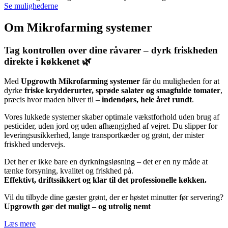
Se mulighederne
Om Mikrofarming systemer
Tag kontrollen over dine råvarer – dyrk friskheden
direkte i køkkenet 🌿
Med
Upgrowth Mikrofarming systemer
får du muligheden for at
dyrke
friske krydderurter, sprøde salater og smagfulde tomater
,
præcis hvor maden bliver til –
indendørs, hele året rundt
.
Vores lukkede systemer skaber optimale vækstforhold uden brug af
pesticider, uden jord og uden afhængighed af vejret. Du slipper for
leveringsusikkerhed, lange transportkæder og grønt, der mister
friskhed undervejs.
Det her er ikke bare en dyrkningsløsning – det er en ny måde at
tænke forsyning, kvalitet og friskhed på.
Effektivt, driftssikkert og klar til det professionelle køkken.
Vil du tilbyde dine gæster grønt, der er høstet minutter før servering?
Upgrowth gør det muligt – og utrolig nemt
Læs mere