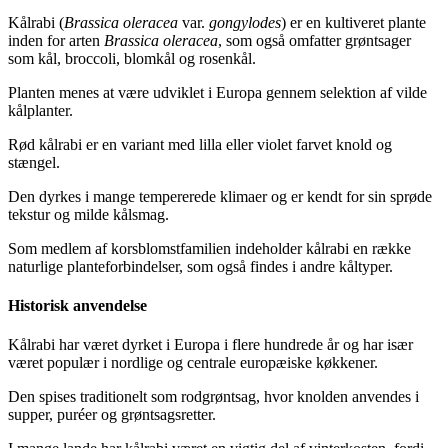
Kålrabi (
Brassica oleracea
var.
gongylodes
) er en kultiveret plante
inden for arten
Brassica oleracea
, som også omfatter grøntsager
som kål, broccoli, blomkål og rosenkål.
Planten menes at være udviklet i Europa gennem selektion af vilde
kålplanter.
Rød kålrabi er en variant med lilla eller violet farvet knold og
stængel.
Den dyrkes i mange tempererede klimaer og er kendt for sin sprøde
tekstur og milde kålsmag.
Som medlem af korsblomstfamilien indeholder kålrabi en række
naturlige planteforbindelser, som også findes i andre kåltyper.
Historisk anvendelse
Kålrabi har været dyrket i Europa i flere hundrede år og har især
været populær i nordlige og centrale europæiske køkkener.
Den spises traditionelt som rodgrøntsag, hvor knolden anvendes i
supper, puréer og grøntsagsretter.