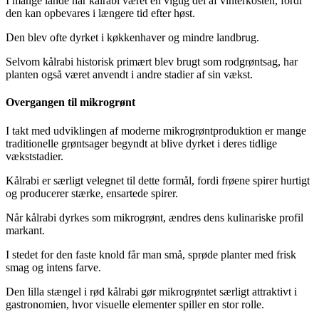
I mange lande har kålrabi været en vigtig del af vinterkosten, fordi
den kan opbevares i længere tid efter høst.
Den blev ofte dyrket i køkkenhaver og mindre landbrug.
Selvom kålrabi historisk primært blev brugt som rodgrøntsag, har
planten også været anvendt i andre stadier af sin vækst.
Overgangen til mikrogrønt
I takt med udviklingen af moderne mikrogrøntproduktion er mange
traditionelle grøntsager begyndt at blive dyrket i deres tidlige
vækststadier.
Kålrabi er særligt velegnet til dette formål, fordi frøene spirer hurtigt
og producerer stærke, ensartede spirer.
Når kålrabi dyrkes som mikrogrønt, ændres dens kulinariske profil
markant.
I stedet for den faste knold får man små, sprøde planter med frisk
smag og intens farve.
Den lilla stængel i rød kålrabi gør mikrogrøntet særligt attraktivt i
gastronomien, hvor visuelle elementer spiller en stor rolle.