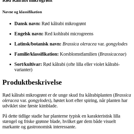
Rød Kålrabi mikrogrønt
Navne og klassifikation
Dansk navn:
Rød kålrabi mikrogrønt
Engelsk navn:
Red kohlrabi microgreens
Latinsk/botanisk navn:
Brassica oleracea
var.
gongylodes
Familie/klassifikation:
Korsblomstfamilien (
Brassicaceae
)
Sort/kultivar:
Rød kålrabi (ofte lilla eller violet kålrabi-
varianter)
Produktbeskrivelse
Rød kålrabi mikrogrønt er de unge skud fra kålrabiplanten (
Brassica
oleracea
var.
gongylodes
), høstet kort efter spiring, når planten har
udviklet sine første kimblade.
På dette tidlige stadie har planterne typisk en karakteristisk lilla
stængel og friske grønne blade, hvilket gør dem både visuelt
markante og gastronomisk interessante.