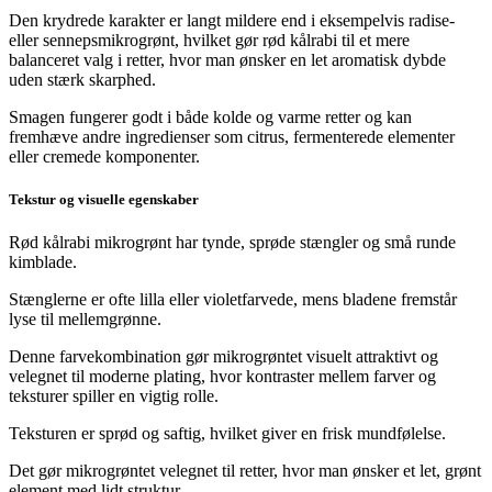
Den krydrede karakter er langt mildere end i eksempelvis radise-
eller sennepsmikrogrønt, hvilket gør rød kålrabi til et mere
balanceret valg i retter, hvor man ønsker en let aromatisk dybde
uden stærk skarphed.
Smagen fungerer godt i både kolde og varme retter og kan
fremhæve andre ingredienser som citrus, fermenterede elementer
eller cremede komponenter.
Tekstur og visuelle egenskaber
Rød kålrabi mikrogrønt har tynde, sprøde stængler og små runde
kimblade.
Stænglerne er ofte lilla eller violetfarvede, mens bladene fremstår
lyse til mellemgrønne.
Denne farvekombination gør mikrogrøntet visuelt attraktivt og
velegnet til moderne plating, hvor kontraster mellem farver og
teksturer spiller en vigtig rolle.
Teksturen er sprød og saftig, hvilket giver en frisk mundfølelse.
Det gør mikrogrøntet velegnet til retter, hvor man ønsker et let, grønt
element med lidt struktur.