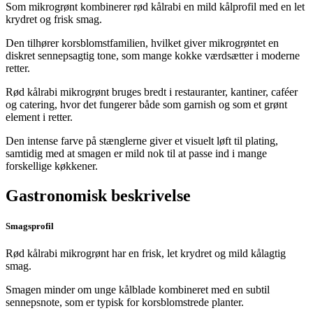
Som mikrogrønt kombinerer rød kålrabi en mild kålprofil med en let
krydret og frisk smag.
Den tilhører korsblomstfamilien, hvilket giver mikrogrøntet en
diskret sennepsagtig tone, som mange kokke værdsætter i moderne
retter.
Rød kålrabi mikrogrønt bruges bredt i restauranter, kantiner, caféer
og catering, hvor det fungerer både som garnish og som et grønt
element i retter.
Den intense farve på stænglerne giver et visuelt løft til plating,
samtidig med at smagen er mild nok til at passe ind i mange
forskellige køkkener.
Gastronomisk beskrivelse
Smagsprofil
Rød kålrabi mikrogrønt har en frisk, let krydret og mild kålagtig
smag.
Smagen minder om unge kålblade kombineret med en subtil
sennepsnote, som er typisk for korsblomstrede planter.