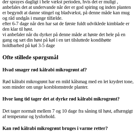
der sprayes dagligt i hele vækst perioden, hvis det er muligt ,
anbefales det at undervande når der er god spiring og inden planten
er begyndt at danne stingel og bladvækst, på denne måde kan mug
og råd undgås i mange tilfælde.
efter 6-7 dage når den har sat de første fuldt udviklede kimblade er
den klar til høst.
vi anbefaler når du dyrker på denne måde at høste det hele på en
gang og sæt din høst på køl i en tæt tilsluttede kondibøtte
holdbarhed på køl 3-5 dage
Ofte stillede spørgsmål
Hvad smager rød kålrabi mikrogrønt af?
Rød kålrabi mikrogrønt har en mild kålsmag med en let krydret tone,
som minder om unge korsblomstrede planter.
Hvor lang tid tager det at dyrke rød kålrabi mikrogrønt?
Det tager normalt mellem 7 og 10 dage fra såning til høst, afhængigt
af temperatur og lysforhold.
Kan rød kålrabi mikrogrønt bruges i varme retter?