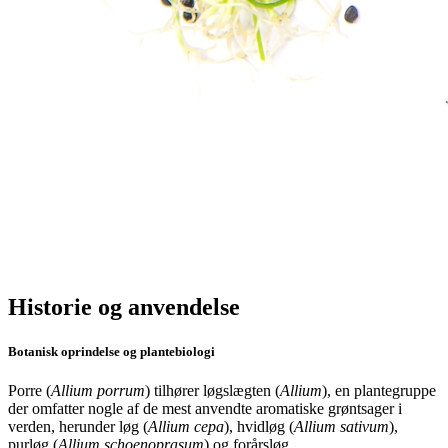
Historie og anvendelse
Botanisk oprindelse og plantebiologi
Porre (
Allium porrum
) tilhører løgslægten (
Allium
), en plantegruppe
der omfatter nogle af de mest anvendte aromatiske grøntsager i
verden, herunder løg (
Allium cepa
), hvidløg (
Allium sativum
),
purløg (
Allium schoenoprasum
) og forårsløg.