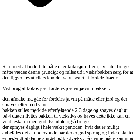
Start med at finde Jutemåtte eller kokosjord frem, hvis der bruges
måtte vædes denne grundigt og rulles ud i vækstbakken sørg for at
den ligger jævnt ellers kan det være svært at fordele frøene.
Ved brug af kokos jord fordeles jorden jævnt i bakken.
den afmålte mægde før fordeles jævnt på måtte eller jord og der
sprayes efter med vand.
bakken stilles mørk de efterfølgende 2-3 dage og spayes dagligt.
på 4 dagen flyttes bakken til vækstlys og haves dette ikke kan en
vindueskarm med godt lysinfald også bruges.
der sprayes dagligt i hele vækst perioden, hvis det er muligt ,
anbefales det at undervande når der er god spiring og inden planten
er begyndt at danne stingel og bladvækst, på denne måde kan mug