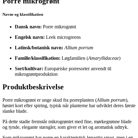
Porre mikrogrønt
Navne og klassifikation
Dansk navn:
Porre mikrogrønt
Engelsk navn:
Leek microgreens
Latinsk/botanisk navn:
Allium porrum
Familie/klassifikation:
Løgfamilien (
Amaryllidaceae
)
Sort/kultivar:
Europæiske porresorter anvendt til
mikrogrøntproduktion
Produktbeskrivelse
Porre mikrogrønt er unge skud fra porreplanten (
Allium porrum
),
høstet kort efter spiring, typisk når planterne har udviklet deres første
slanke blade.
På dette stadie fremstår mikrogrøntet med fine, mørkegrønne blade
og tynde, elegante stængler, som giver et let og aromatisk udtryk.
Som mikrogrønt har porre en karakteristisk løgagtig smag, men i en