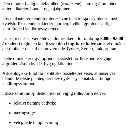
Den tilhører bælgplantefamilien (
Fabaceae
), som også omfatter
ærter, kikærter, bønner og sojabønner.
Disse planter er kendt for deres evne til at indgå i symbiose med
kvælstoffikserende bakterier i jorden, hvilket gør dem særligt
værdifulde i landbrugssystemer.
Linser menes at være blevet domestikeret for omkring
8.000–9.000
år siden
i regionen kendt som
den frugtbare halvmåne
, et område
der omfatter dele af det nuværende Tyrkiet, Syrien, Irak og Iran.
Dette område er også oprindelsesstedet for flere andre vigtige
afgrøder såsom hvede, byg og kikærter.
Arkæologiske fund fra neolitiske bosættelser viser, at linser var
blandt de første planter, der blev dyrket systematisk af tidlige
landbrugssamfund.
I disse samfund spillede linser en vigtig rolle, fordi de var:
relativt nemme at dyrke
næringsrige
velegnede til opbevaring