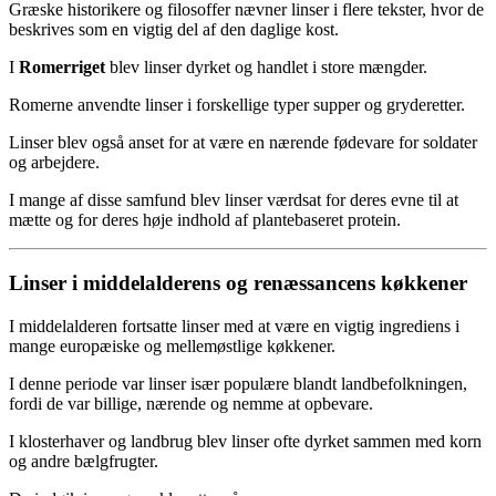
Græske historikere og filosoffer nævner linser i flere tekster, hvor de
beskrives som en vigtig del af den daglige kost.
I
Romerriget
blev linser dyrket og handlet i store mængder.
Romerne anvendte linser i forskellige typer supper og gryderetter.
Linser blev også anset for at være en nærende fødevare for soldater
og arbejdere.
I mange af disse samfund blev linser værdsat for deres evne til at
mætte og for deres høje indhold af plantebaseret protein.
Linser i middelalderens og renæssancens køkkener
I middelalderen fortsatte linser med at være en vigtig ingrediens i
mange europæiske og mellemøstlige køkkener.
I denne periode var linser især populære blandt landbefolkningen,
fordi de var billige, nærende og nemme at opbevare.
I klosterhaver og landbrug blev linser ofte dyrket sammen med korn
og andre bælgfrugter.