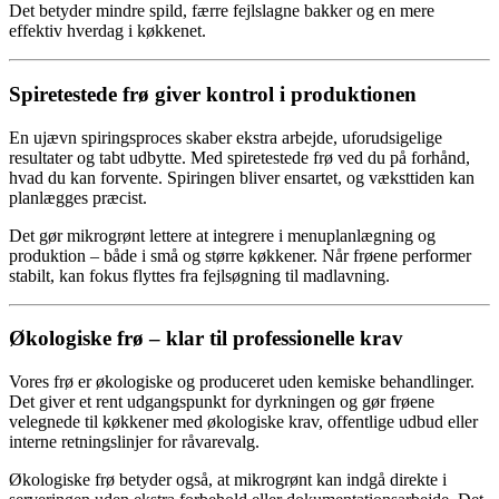
Det betyder mindre spild, færre fejlslagne bakker og en mere
effektiv hverdag i køkkenet.
Spiretestede frø giver kontrol i produktionen
En ujævn spiringsproces skaber ekstra arbejde, uforudsigelige
resultater og tabt udbytte. Med spiretestede frø ved du på forhånd,
hvad du kan forvente. Spiringen bliver ensartet, og væksttiden kan
planlægges præcist.
Det gør mikrogrønt lettere at integrere i menuplanlægning og
produktion – både i små og større køkkener. Når frøene performer
stabilt, kan fokus flyttes fra fejlsøgning til madlavning.
Økologiske frø – klar til professionelle krav
Vores frø er økologiske og produceret uden kemiske behandlinger.
Det giver et rent udgangspunkt for dyrkningen og gør frøene
velegnede til køkkener med økologiske krav, offentlige udbud eller
interne retningslinjer for råvarevalg.
Økologiske frø betyder også, at mikrogrønt kan indgå direkte i