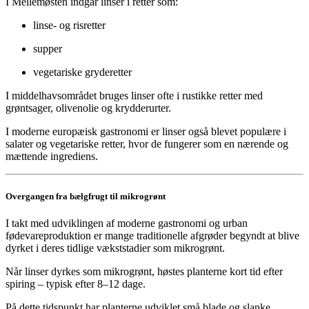
I Mellemøsten indgår linser i retter som:
linse- og risretter
supper
vegetariske gryderetter
I middelhavsområdet bruges linser ofte i rustikke retter med
grøntsager, olivenolie og krydderurter.
I moderne europæisk gastronomi er linser også blevet populære i
salater og vegetariske retter, hvor de fungerer som en nærende og
mættende ingrediens.
Overgangen fra bælgfrugt til mikrogrønt
I takt med udviklingen af moderne gastronomi og urban
fødevareproduktion er mange traditionelle afgrøder begyndt at blive
dyrket i deres tidlige vækststadier som mikrogrønt.
Når linser dyrkes som mikrogrønt, høstes planterne kort tid efter
spiring – typisk efter 8–12 dage.
På dette tidspunkt har planterne udviklet små blade og slanke