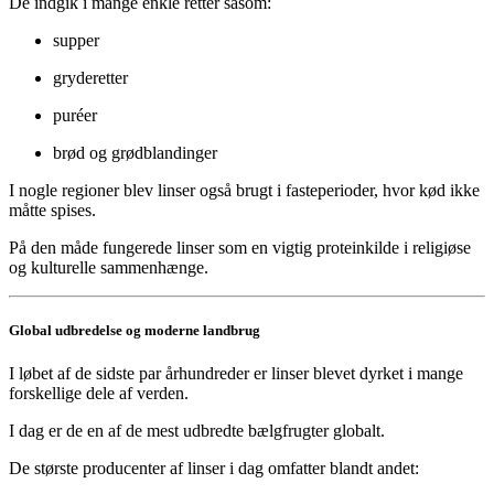
De indgik i mange enkle retter såsom:
supper
gryderetter
puréer
brød og grødblandinger
I nogle regioner blev linser også brugt i fasteperioder, hvor kød ikke
måtte spises.
På den måde fungerede linser som en vigtig proteinkilde i religiøse
og kulturelle sammenhænge.
Global udbredelse og moderne landbrug
I løbet af de sidste par århundreder er linser blevet dyrket i mange
forskellige dele af verden.
I dag er de en af de mest udbredte bælgfrugter globalt.
De største producenter af linser i dag omfatter blandt andet: