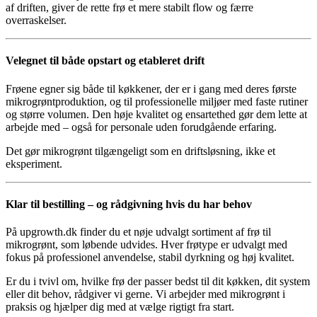
af driften, giver de rette frø et mere stabilt flow og færre
overraskelser.
Velegnet til både opstart og etableret drift
Frøene egner sig både til køkkener, der er i gang med deres første
mikrogrøntproduktion, og til professionelle miljøer med faste rutiner
og større volumen. Den høje kvalitet og ensartethed gør dem lette at
arbejde med – også for personale uden forudgående erfaring.
Det gør mikrogrønt tilgængeligt som en driftsløsning, ikke et
eksperiment.
Klar til bestilling – og rådgivning hvis du har behov
På upgrowth.dk finder du et nøje udvalgt sortiment af frø til
mikrogrønt, som løbende udvides. Hver frøtype er udvalgt med
fokus på professionel anvendelse, stabil dyrkning og høj kvalitet.
Er du i tvivl om, hvilke frø der passer bedst til dit køkken, dit system
eller dit behov, rådgiver vi gerne. Vi arbejder med mikrogrønt i
praksis og hjælper dig med at vælge rigtigt fra start.