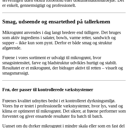
serveringen uden ekstra forbehold eller dokumentationsarbejde. Det
er enkelt, gennemsigtigt og professionelt.
Smag, udseende og ensartethed på tallerkenen
Mikrogrønt anvendes i dag langt bredere end tidligere. Det bruges
som aktiv ingrediens i salater, bowls, varme retter, sandwich og
supper – ikke kun som pynt. Derfor er både smag og struktur
afgørende.
Frøene i vores sortiment er udvalgt til mikrogrønt, hvor
smagsintensitet, farve og bladstruktur udvikles hurtigt og stabilt.
Resultatet er et mikrogrønt, der bidrager aktivt til retten – visuelt og
smagsmæssigt.
Frø, der passer til kontrollerede vækstsystemer
Frøenes kvalitet udnyttes bedst i et kontrolleret dyrkningsmiljø.
Vores frø er testet i professionelle vækstsystemer, hvor lys, vand og
klima er optimeret til mikrogrønt. Det sikrer, at frøene performer som
forventet og giver ensartede resultater fra batch til batch.
Uanset om du dyrker mikrogrønt i mindre skala eller som en fast del