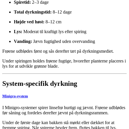
Spiretid:
2–3 dage
Total dyrkningstid:
8–12 dage
Højde ved høst:
8–12 cm
Lys:
Moderat til kraftigt lys efter spiring
Vanding:
Jævn fugtighed uden overvanding
Frøene udblødes først og sås derefter tæt på dyrkningsmediet.
Under spiringen holdes frøene fugtige, hvorefter planterne placeres i
lys for at udvikle grønne blade.
System-specifik dyrkning
Minigro-system
I Minigro-systemer spirer linsefrø hurtigt og jævnt. Frøene udblødes
før såning og fordeles derefter jævnt på dyrkningsrammen.
Under de første dage kan bakken stå mørkt eller dækket for at
fremme spiring. Når spirerne bryder frem, flyttes bakken til lys.