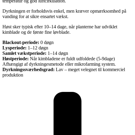
temperatur og god luftcirkulation.
Dyrkningen er forholdsvis enkel, men kræver opmærksomhed på
vanding for at sikre ensartet vækst.
Høst sker typisk efter 10–14 dage, når planterne har udviklet
kimblade og de første fine løvblade.
Blackout-periode:
0 døgn
Lysperiode:
1–12 døgn
Samlet vækstperiode:
1–14 døgn
Høstperiode:
Når kimbladene er fuldt udfoldede (5-9dage)
Afhængigt af dyrkningesmetode eller mikrofarming system.
Dyrkningssværhedsgrad:
Lav – meget velegnet til kommerciel
produktion