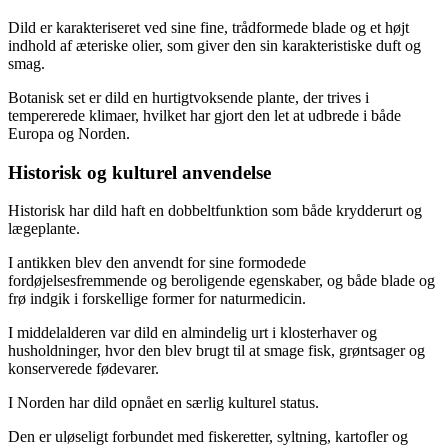
Dild er karakteriseret ved sine fine, trådformede blade og et højt
indhold af æteriske olier, som giver den sin karakteristiske duft og
smag.
Botanisk set er dild en hurtigtvoksende plante, der trives i
tempererede klimaer, hvilket har gjort den let at udbrede i både
Europa og Norden.
Historisk og kulturel anvendelse
Historisk har dild haft en dobbeltfunktion som både krydderurt og
lægeplante.
I antikken blev den anvendt for sine formodede
fordøjelsesfremmende og beroligende egenskaber, og både blade og
frø indgik i forskellige former for naturmedicin.
I middelalderen var dild en almindelig urt i klosterhaver og
husholdninger, hvor den blev brugt til at smage fisk, grøntsager og
konserverede fødevarer.
I Norden har dild opnået en særlig kulturel status.
Den er uløseligt forbundet med fiskeretter, syltning, kartofler og