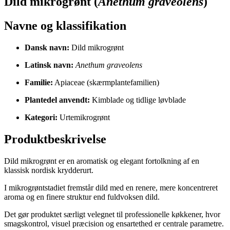
Dild mikrogrønt (
Anethum graveolens
)
Navne og klassifikation
Dansk navn:
Dild mikrogrønt
Latinsk navn:
Anethum graveolens
Familie:
Apiaceae (skærmplantefamilien)
Plantedel anvendt:
Kimblade og tidlige løvblade
Kategori:
Urtemikrogrønt
Produktbeskrivelse
Dild mikrogrønt er en aromatisk og elegant fortolkning af en
klassisk nordisk krydderurt.
I mikrogrøntstadiet fremstår dild med en renere, mere koncentreret
aroma og en finere struktur end fuldvoksen dild.
Det gør produktet særligt velegnet til professionelle køkkener, hvor
smagskontrol, visuel præcision og ensartethed er centrale parametre.