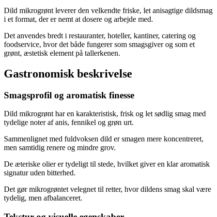
Dild mikrogrønt leverer den velkendte friske, let anisagtige dildsmag
i et format, der er nemt at dosere og arbejde med.
Det anvendes bredt i restauranter, hoteller, kantiner, catering og
foodservice, hvor det både fungerer som smagsgiver og som et
grønt, æstetisk element på tallerkenen.
Gastronomisk beskrivelse
Smagsprofil og aromatisk finesse
Dild mikrogrønt har en karakteristisk, frisk og let sødlig smag med
tydelige noter af anis, fennikel og grøn urt.
Sammenlignet med fuldvoksen dild er smagen mere koncentreret,
men samtidig renere og mindre grov.
De æteriske olier er tydeligt til stede, hvilket giver en klar aromatisk
signatur uden bitterhed.
Det gør mikrogrøntet velegnet til retter, hvor dildens smag skal være
tydelig, men afbalanceret.
Tekstur og visuelle egenskaber