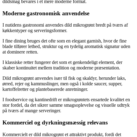
dildsmag bevares i et mere moderne format.
Moderne gastronomisk anvendelse
I nutidens gastronomi anvendes dild mikrogrønt bredt på tværs af
køkkentyper og serveringsformer.
I fine dining bruges det ofte som en elegant garnish, hvor de fine
blade tilfører lethed, struktur og en tydelig aromatisk signatur uden
at dominere retten.
I klassiske retter fungerer det som et genkendeligt element, der
skaber kontinuitet mellem tradition og moderne præsentation.
Dild mikrogrønt anvendes især til fisk og skaldyr, herunder laks,
ørred, rejer og kammuslinger, men også i kolde saucer, supper,
kartoffelretter og plantebaserede anretninger.
I foodservice og kantinedrift er mikrogrøntets ensartede kvalitet en
stor fordel, da det sikrer samme smagsoplevelse og visuelle udtryk
på tværs af mange serveringer.
Kommerciel og dyrkningsmæssig relevans
Kommercielt er dild mikrogrønt et attraktivt produkt, fordi det