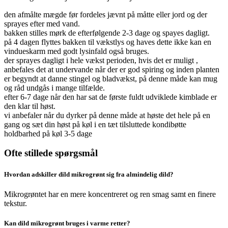
den afmålte mægde før fordeles jævnt på måtte eller jord og der
sprayes efter med vand.
bakken stilles mørk de efterfølgende 2-3 dage og spayes dagligt.
på 4 dagen flyttes bakken til vækstlys og haves dette ikke kan en
vindueskarm med godt lysinfald også bruges.
der sprayes dagligt i hele vækst perioden, hvis det er muligt ,
anbefales det at undervande når der er god spiring og inden planten
er begyndt at danne stingel og bladvækst, på denne måde kan mug
og råd undgås i mange tilfælde.
efter 6-7 dage når den har sat de første fuldt udviklede kimblade er
den klar til høst.
vi anbefaler når du dyrker på denne måde at høste det hele på en
gang og sæt din høst på køl i en tæt tilsluttede kondibøtte
holdbarhed på køl 3-5 dage
Ofte stillede spørgsmål
Hvordan adskiller dild mikrogrønt sig fra almindelig dild?
Mikrogrøntet har en mere koncentreret og ren smag samt en finere
tekstur.
Kan dild mikrogrønt bruges i varme retter?