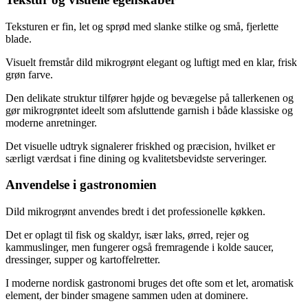
Teksturen er fin, let og sprød med slanke stilke og små, fjerlette
blade.
Visuelt fremstår dild mikrogrønt elegant og luftigt med en klar, frisk
grøn farve.
Den delikate struktur tilfører højde og bevægelse på tallerkenen og
gør mikrogrøntet ideelt som afsluttende garnish i både klassiske og
moderne anretninger.
Det visuelle udtryk signalerer friskhed og præcision, hvilket er
særligt værdsat i fine dining og kvalitetsbevidste serveringer.
Anvendelse i gastronomien
Dild mikrogrønt anvendes bredt i det professionelle køkken.
Det er oplagt til fisk og skaldyr, især laks, ørred, rejer og
kammuslinger, men fungerer også fremragende i kolde saucer,
dressinger, supper og kartoffelretter.
I moderne nordisk gastronomi bruges det ofte som et let, aromatisk
element, der binder smagene sammen uden at dominere.