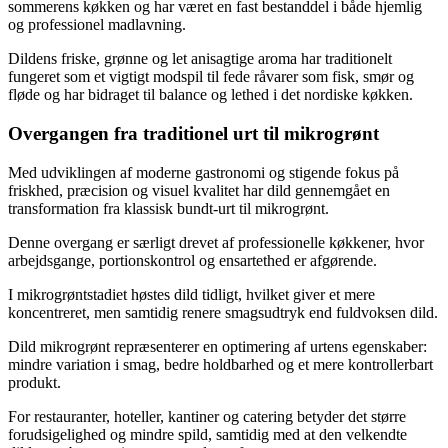
sommerens køkken og har været en fast bestanddel i både hjemlig
og professionel madlavning.
Dildens friske, grønne og let anisagtige aroma har traditionelt
fungeret som et vigtigt modspil til fede råvarer som fisk, smør og
fløde og har bidraget til balance og lethed i det nordiske køkken.
Overgangen fra traditionel urt til mikrogrønt
Med udviklingen af moderne gastronomi og stigende fokus på
friskhed, præcision og visuel kvalitet har dild gennemgået en
transformation fra klassisk bundt-urt til mikrogrønt.
Denne overgang er særligt drevet af professionelle køkkener, hvor
arbejdsgange, portionskontrol og ensartethed er afgørende.
I mikrogrøntstadiet høstes dild tidligt, hvilket giver et mere
koncentreret, men samtidig renere smagsudtryk end fuldvoksen dild.
Dild mikrogrønt repræsenterer en optimering af urtens egenskaber:
mindre variation i smag, bedre holdbarhed og et mere kontrollerbart
produkt.
For restauranter, hoteller, kantiner og catering betyder det større
forudsigelighed og mindre spild, samtidig med at den velkendte