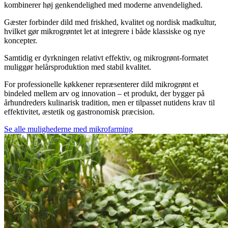
kombinerer høj genkendelighed med moderne anvendelighed.
Gæster forbinder dild med friskhed, kvalitet og nordisk madkultur,
hvilket gør mikrogrøntet let at integrere i både klassiske og nye
koncepter.
Samtidig er dyrkningen relativt effektiv, og mikrogrønt-formatet
muliggør helårsproduktion med stabil kvalitet.
For professionelle køkkener repræsenterer dild mikrogrønt et
bindeled mellem arv og innovation – et produkt, der bygger på
århundreders kulinarisk tradition, men er tilpasset nutidens krav til
effektivitet, æstetik og gastronomisk præcision.
Se alle mulighederne med mikrofarming