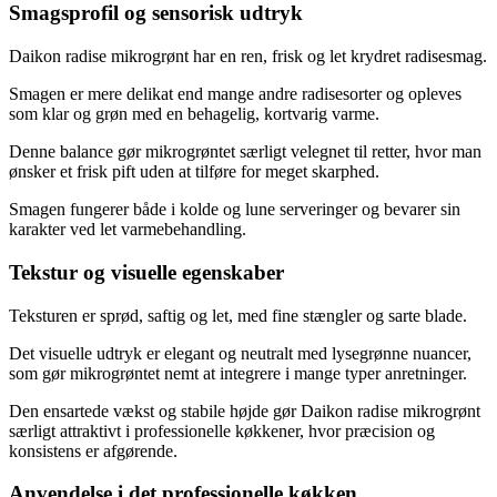
Smagsprofil og sensorisk udtryk
Daikon radise mikrogrønt har en ren, frisk og let krydret radisesmag.
Smagen er mere delikat end mange andre radisesorter og opleves
som klar og grøn med en behagelig, kortvarig varme.
Denne balance gør mikrogrøntet særligt velegnet til retter, hvor man
ønsker et frisk pift uden at tilføre for meget skarphed.
Smagen fungerer både i kolde og lune serveringer og bevarer sin
karakter ved let varmebehandling.
Tekstur og visuelle egenskaber
Teksturen er sprød, saftig og let, med fine stængler og sarte blade.
Det visuelle udtryk er elegant og neutralt med lysegrønne nuancer,
som gør mikrogrøntet nemt at integrere i mange typer anretninger.
Den ensartede vækst og stabile højde gør Daikon radise mikrogrønt
særligt attraktivt i professionelle køkkener, hvor præcision og
konsistens er afgørende.
Anvendelse i det professionelle køkken