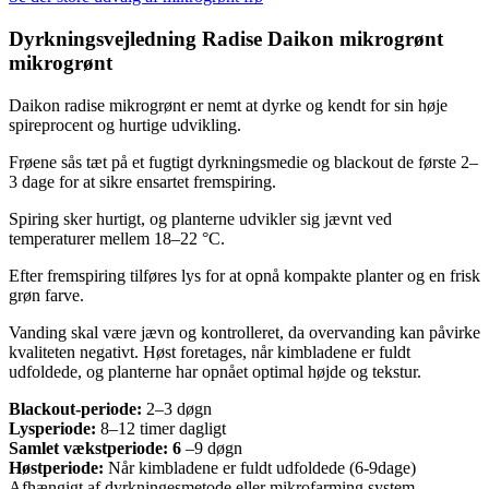
Dyrkningsvejledning Radise Daikon mikrogrønt
mikrogrønt
Daikon radise mikrogrønt er nemt at dyrke og kendt for sin høje
spireprocent og hurtige udvikling.
Frøene sås tæt på et fugtigt dyrkningsmedie og blackout de første 2–
3 dage for at sikre ensartet fremspiring.
Spiring sker hurtigt, og planterne udvikler sig jævnt ved
temperaturer mellem 18–22 °C.
Efter fremspiring tilføres lys for at opnå kompakte planter og en frisk
grøn farve.
Vanding skal være jævn og kontrolleret, da overvanding kan påvirke
kvaliteten negativt. Høst foretages, når kimbladene er fuldt
udfoldede, og planterne har opnået optimal højde og tekstur.
Blackout-periode:
2–3 døgn
Lysperiode:
8–12 timer dagligt
Samlet vækstperiode: 6
–9 døgn
Høstperiode:
Når kimbladene er fuldt udfoldede (6-9dage)
Afhængigt af dyrkningesmetode eller mikrofarming system.