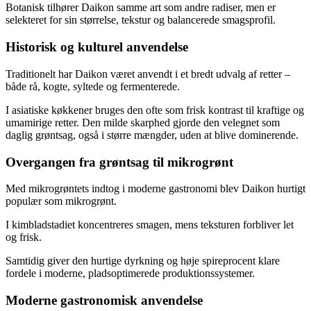
Botanisk tilhører Daikon samme art som andre radiser, men er
selekteret for sin størrelse, tekstur og balancerede smagsprofil.
Historisk og kulturel anvendelse
Traditionelt har Daikon været anvendt i et bredt udvalg af retter –
både rå, kogte, syltede og fermenterede.
I asiatiske køkkener bruges den ofte som frisk kontrast til kraftige og
umamirige retter. Den milde skarphed gjorde den velegnet som
daglig grøntsag, også i større mængder, uden at blive dominerende.
Overgangen fra grøntsag til mikrogrønt
Med mikrogrøntets indtog i moderne gastronomi blev Daikon hurtigt
populær som mikrogrønt.
I kimbladstadiet koncentreres smagen, mens teksturen forbliver let
og frisk.
Samtidig giver den hurtige dyrkning og høje spireprocent klare
fordele i moderne, pladsoptimerede produktionssystemer.
Moderne gastronomisk anvendelse