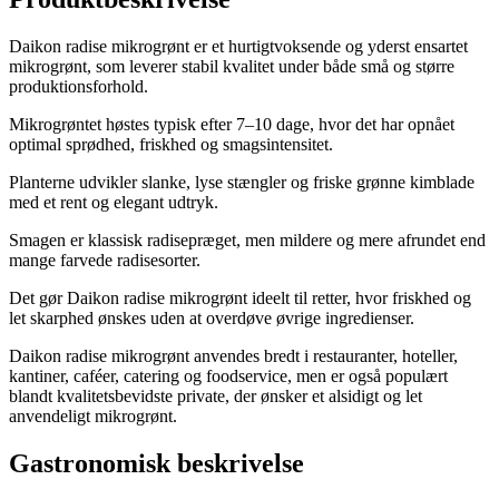
Daikon radise mikrogrønt er et hurtigtvoksende og yderst ensartet
mikrogrønt, som leverer stabil kvalitet under både små og større
produktionsforhold.
Mikrogrøntet høstes typisk efter 7–10 dage, hvor det har opnået
optimal sprødhed, friskhed og smagsintensitet.
Planterne udvikler slanke, lyse stængler og friske grønne kimblade
med et rent og elegant udtryk.
Smagen er klassisk radisepræget, men mildere og mere afrundet end
mange farvede radisesorter.
Det gør Daikon radise mikrogrønt ideelt til retter, hvor friskhed og
let skarphed ønskes uden at overdøve øvrige ingredienser.
Daikon radise mikrogrønt anvendes bredt i restauranter, hoteller,
kantiner, caféer, catering og foodservice, men er også populært
blandt kvalitetsbevidste private, der ønsker et alsidigt og let
anvendeligt mikrogrønt.
Gastronomisk beskrivelse