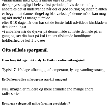
vindueskarm med godt lysinfald også bruges.
der sprayes dagligt i hele vækst perioden, hvis det er muligt ,
anbefales det at undervande når der er god spiring og inden planten
er begyndt at danne stingel og bladvækst, på denne måde kan mug
og råd undgås i mange tilfælde.
efter 8-10 dage når den har sat de første fuldt udviklede kimblade er
den klar til høst.
vi anbefaler når du dyrker på denne måde at høste det hele på en
gang og sæt din høst på køl i en tæt tilsluttede kondibøtte
holdbarhed på køl 1-3 dage
Ofte stillede spørgsmål
Hvor lang tid tager det at dyrke Daikon radise mikrogrønt?
Typisk 7–10 dage afhængigt af temperatur, lys og vandingsstrategi.
Er Daikon radise mikrogrønt stærkt i smagen?
Nej, smagen er mildere og mere afrundet end mange andre
radisesorter.
Er sorten velegnet til mikrofarming produktion?