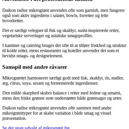
Daikon radise mikrogrønt anvendes ofte som garnish, men fungerer
også som aktiv ingrediens i salater, bowls, forretter og lette
hovedretter.
Det er særligt velegnet til fisk og skaldyr, sushi-inspirerede retter,
vegetariske serveringer og asiatiske smagsprofiler.
I kantiner og catering bruges det ofte til at tilføre friskhed og struktur
til kolde retter, mens restauranter og hoteller anvender det som et
bevidst smags- og designelement.
Samspil med andre råvarer
Mikrogrøntet harmonerer særligt godt med fisk, skaldyr, ris, nudler,
æg, citrus, soya, sesam og fermenterede ingredienser.
Den milde skarphed skaber balance i retter med fedme og umami,
mens den friske grønne note understøtter både grøntsager og urter.
Daikon radise mikrogrønt anvendes ofte sammen med andre
mikrogrønttyper for at skabe variation i både smag og visuel
præsentation.
Se der store udvalg af mikrogrønt frø