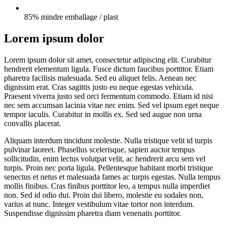
85% mindre emballage / plast
Lorem ipsum dolor
Lorem ipsum dolor sit amet, consectetur adipiscing elit. Curabitur
hendrerit elementum ligula. Fusce dictum faucibus porttitor. Etiam
pharetra facilisis malesuada. Sed eu aliquet felis. Aenean nec
dignissim erat. Cras sagittis justo eu neque egestas vehicula.
Praesent viverra justo sed orci fermentum commodo. Etiam id nisi
nec sem accumsan lacinia vitae nec enim. Sed vel ipsum eget neque
tempor iaculis. Curabitur in mollis ex. Sed sed augue non urna
convallis placerat.
Aliquam interdum tincidunt molestie. Nulla tristique velit id turpis
pulvinar laoreet. Phasellus scelerisque, sapien auctor tempus
sollicitudin, enim lectus volutpat velit, ac hendrerit arcu sem vel
turpis. Proin nec porta ligula. Pellentesque habitant morbi tristique
senectus et netus et malesuada fames ac turpis egestas. Nulla tempus
mollis finibus. Cras finibus porttitor leo, a tempus nulla imperdiet
non. Sed id odio dui. Proin dui libero, molestie eu sodales non,
varius at nunc. Integer vestibulum vitae tortor non interdum.
Suspendisse dignissim pharetra diam venenatis porttitor.