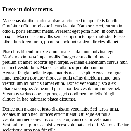
Fusce ut dolor metus.
Maecenas dapibus dolor at risus auctor, sed tempor felis faucibus.
Curabitur efficitur odio ac luctus lacinia. Nam orci orci, rutrum in
odio a, porta efficitur metus. Praesent eget porta nibh, in convallis
magna. Maecenas convallis sem sed ipsum tempor molestie. Fusce
bibendum lorem urna, pharetra tincidunt sapien ultricies aliquet.
Phasellus bibendum ex ex, non malesuada nunc pulvinar eget.
Morbi maximus volutpat mollis. Integer erat odio, rhoncus at
pretium sit amet, lobortis eget turpis. Aenean elementum cursus nibh
sit amet vestibulum. Maecenas ullamcorper aliquam nulla.
Aenean feugiat pellentesque mauris nec suscipit. Aenean congue,
nunc hendrerit porttitor rhoncus, nulla tellus tincidunt nunc, quis
vestibulum mi nunc sit amet enim. Donec venenatis justo a ex
pharetra congue. Aenean id purus non leo vestibulum imperdiet.
Vivamus varius congue purus, eget condimentum felis fringilla
aliquet. In hac habitasse platea dictumst.
Donec non magna at justo dignissim venenatis. Sed turpis urna,
sodales in nibh nec, ultrices efficitur erat. Quisque est nulla,
vestibulum nec convallis consectetur, consectetur vel quam.
Vestibulum in purus ac nisi viverra volutpat et et dui. Mauris efficitur
scelerisque urna non fringilla.